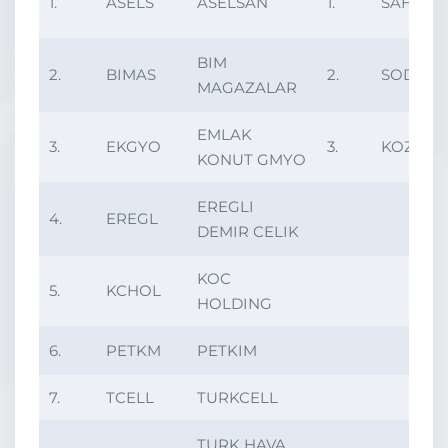
1.
ASELS
ASELSAN
1.
SAHOL
BIM
2.
BIMAS
2.
SODA
MAGAZALAR
EMLAK
3.
EKGYO
3.
KOZAL
KONUT GMYO
EREGLI
4.
EREGL
DEMIR CELIK
KOC
5.
KCHOL
HOLDING
6.
PETKM
PETKIM
7.
TCELL
TURKCELL
TURK HAVA