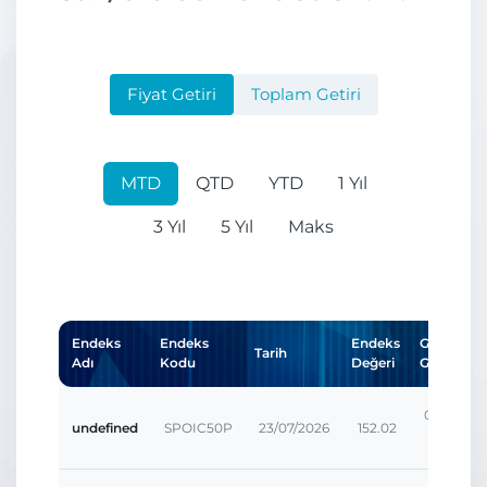
Fiyat Getiri
Toplam Getiri
MTD
QTD
YTD
1 Yıl
3 Yıl
5 Yıl
Maks
Endeks
Endeks
Endeks
Günlük
Tarih
Adı
Kodu
Değeri
Getiri
0.00207
undefined
SPOIC50P
23/07/2026
152.02
%