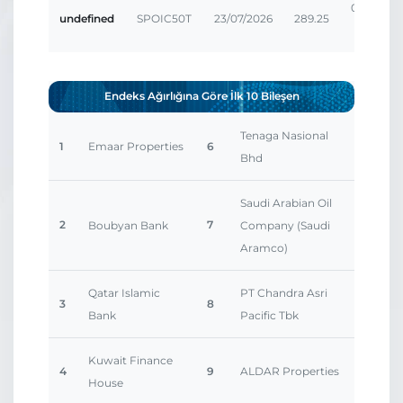
0.00207
undefined
SPOIC50T
23/07/2026
289.25
%
Endeks Ağırlığına Göre İlk 10 Bileşen
Tenaga Nasional
1
Emaar Properties
6
Bhd
Saudi Arabian Oil
2
7
Boubyan Bank
Company (Saudi
Aramco)
Qatar Islamic
PT Chandra Asri
3
8
Bank
Pacific Tbk
Kuwait Finance
4
9
ALDAR Properties
House