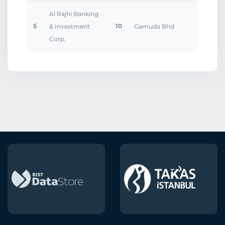
Al Rajhi Banking
5
10
& Investment
Gamuda Bhd
Corp.