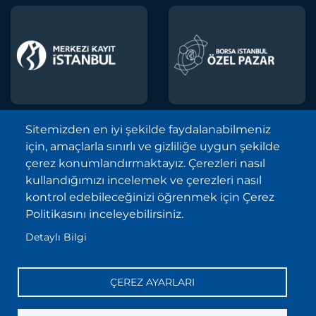
Sitemizden en iyi şekilde faydalanabilmeniz
için, amaçlarla sınırlı ve gizliliğe uygun şekilde
Borsa İstanbul A.Ş. © 2013-2025
çerez konumlandırmaktayız. Çerezleri nasıl
Tüm Hakları Saklıdır.
kullandığımızı incelemek ve çerezleri nasıl
Telif Hakkı ve Çekince İhbarı Bildirimi
kontrol edebileceğinizi öğrenmek için Çerez
Politikasını inceleyebilirsiniz.
Site Haritası
Detaylı Bilgi
Kişisel Verilerin Korunması (KVKK)
Sıkça Sorulan Sorular
ÇEREZ AYARLARI
İletişim