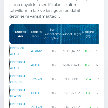
altına dayalı kira sertifikaları ile altın
tahvillerinin faiz ve kira getirileri dahil
getirilerini yansıtmaktadır.
Son
Endeks
Endeks
Değişim
Güncelleme
Güncel Değer
En Yük
Adı
Kodu
(%)
Günü/Saati
BIST KMP
ATKMP
11:03
9.832,14532
0,52
9.868,9
ALTIN
BIST SPOT
ALTSPT
11:03
6.582,83403
0,72
6.590,4
ALTIN
BIST SPOT
GMSSPT
11:03
98,01088
3,94
98,04
GUMUS
BIST SPOT
PLTSPT
11:03
2.702,60912
1,14
2.702,9
PLATIN
BIST SPOT
PLDSPT
11:03
2.128,39862
0,13
2.128,7