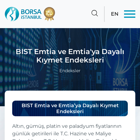
EN
BIST Emtia ve Emtia'ya Dayalı
Kıymet Endeksleri
Endeksler
BIST Emtia ve Emtia’ya Dayalı Kıymet
Endeksleri
Altın, gümüş, platin ve paladyum fiyatlarının
günlük getirileri ile T.C. Hazine ve Maliye