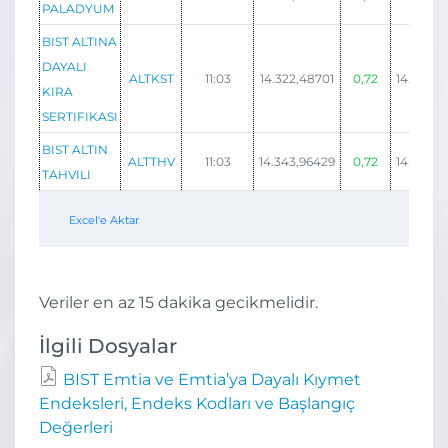
PALADYUM
BIST ALTINA
DAYALI
ALTKST
11:03
14.322,48701
0,72
14.338,9
KIRA
SERTIFIKASI
BIST ALTIN
ALTTHV
11:03
14.343,96429
0,72
14.360,4
TAHVILI
Excel'e Aktar
Veriler en az 15 dakika gecikmelidir.
İlgili Dosyalar
BIST Emtia ve Emtia’ya Dayalı Kıymet
Endeksleri, Endeks Kodları ve Başlangıç
Değerleri