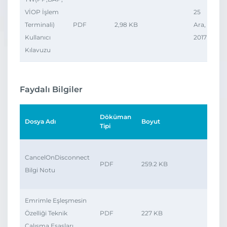
VİOP İşlem
25
Terminali)
PDF
2,98 KB
Ara,
Kullanıcı
2017
Kılavuzu
Faydalı Bilgiler
Döküman
Dosya Adı
Boyut
Ta
Tipi
2
CancelOnDisconnect
PDF
259.2 KB
Ni
Bilgi Notu
2
Emrimle Eşleşmesin
19
Özelliği Teknik
PDF
227 KB
Şu
Çalışma Esasları
2