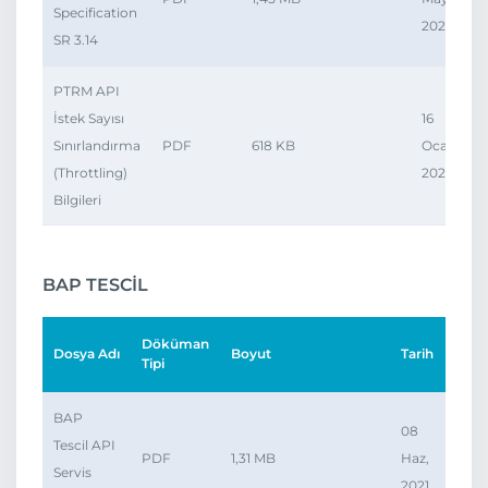
Specification
2026
SR 3.14
PTRM API
İstek Sayısı
16
Sınırlandırma
PDF
618 KB
Oca,
(Throttling)
2023
Bilgileri
BAP TESCİL
Döküman
Dosya Adı
Boyut
Tarih
İndir
Tipi
BAP
08
Tescil API
PDF
1,31 MB
Haz,
Servis
2021