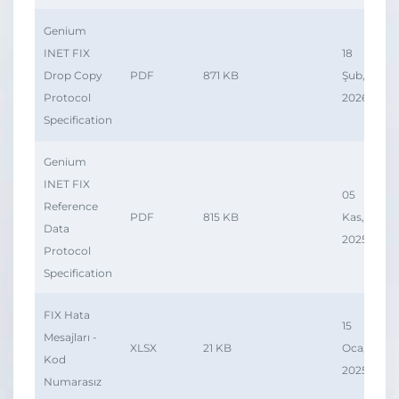
Genium
INET FIX
18
Drop Copy
PDF
871 KB
Şub,
Protocol
2026
Specification
Genium
INET FIX
05
Reference
PDF
815 KB
Kas,
Data
2025
Protocol
Specification
FIX Hata
15
Mesajları -
XLSX
21 KB
Oca,
Kod
2025
Numarasız