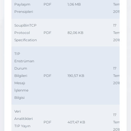
Paylaşım
PDF
1,06 MB
Tem,
Prensipleri
2019
SoupBinTCP
17
Protocol
PDF
82,06 KB
Tem,
Specification
2018
TIP
Enstrüman
Durum
17
Bilgileri
PDF
190,57 KB
Tem,
Mesajı
2018
İşlenme
Bilgisi
Veri
17
Analitikleri
PDF
407,47 KB
Tem,
TIP Yayın
2018