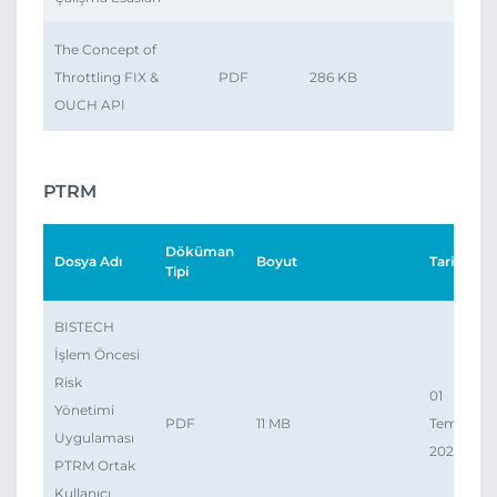
The Concept of
2
Throttling FIX &
PDF
286 KB
Ha
OUCH API
2
PTRM
Döküman
Dosya Adı
Boyut
Tarih
İ
Tipi
BISTECH
İşlem Öncesi
Risk
01
Yönetimi
PDF
11 MB
Tem,
Uygulaması
2026
PTRM Ortak
Kullanıcı