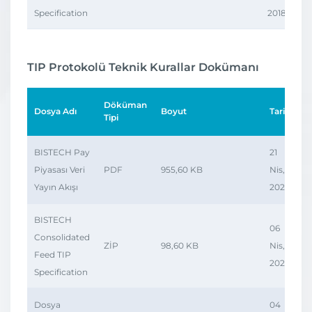
Specification
2018
TIP Protokolü Teknik Kurallar Dokümanı
Döküman
Dosya Adı
Boyut
Tarih
İ
Tipi
BISTECH Pay
21
Piyasası Veri
PDF
955,60 KB
Nis,
Yayın Akışı
2026
BISTECH
06
Consolidated
ZİP
98,60 KB
Nis,
Feed TIP
2026
Specification
Dosya
04