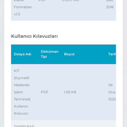
Formatları
2018
v1.0
Kullanıcı Kılavuzları
Döküman
Dosya Adı
Boyut
Tarih
İn
Tipi
KİT
(Kıymetli
Madenler
06
İşlem
PDF
1,05 KB
Oca,
Terminali)
2020
Kullanıcı
Kılavuzu
TW(PP,BAP,