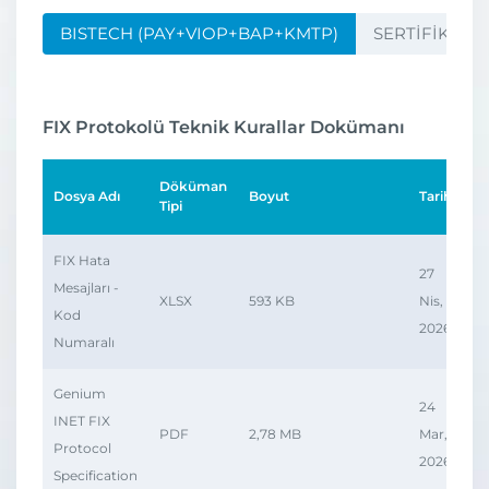
BISTECH (PAY+VIOP+BAP+KMTP)
SERTİFİKASY
FIX Protokolü Teknik Kurallar Dokümanı
Döküman
Dosya Adı
Boyut
Tarih
İn
Tipi
FIX Hata
27
Mesajları -
XLSX
593 KB
Nis,
Kod
2026
Numaralı
Genium
24
INET FIX
PDF
2,78 MB
Mar,
Protocol
2026
Specification