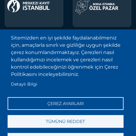
Sitemizden en iyi şekilde faydalanabilmeniz
için, amaçlarla sınırlı ve gizliliğe uygun şekilde
Borsa İstanbul A.Ş. © 2013-2025
çerez konumlandırmaktayız. Çerezleri nasıl
Tüm Hakları Saklıdır.
kullandığımızı incelemek ve çerezleri nasıl
Telif Hakkı ve Çekince İhbarı Bildirimi
kontrol edebileceğinizi öğrenmek için Çerez
Politikasını inceleyebilirsiniz.
Site Haritası
Detaylı Bilgi
Kişisel Verilerin Korunması (KVKK)
Sıkça Sorulan Sorular
ÇEREZ AYARLARI
İletişim
Bilgi Toplumu Hizmetleri
TÜMÜNÜ REDDET