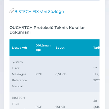
BISTECH FIX Veri Sözlüğü
OUCH/ITCH Protokolü Teknik Kurallar
Dokümanı
Döküman
Dosya Adı
Boyut
Tarih
İn
Tipi
System
Error
27
Messages
PDF
8,51 MB
Nis,
Reference
2026
Manual
BISTECH
28
ITCH
PDF
651 KB
Şub,