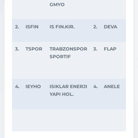
GMYO
YATI
2.
ISFIN
IS FIN.KIR.
2.
DEVA
DEV
HOL
3.
TSPOR
TRABZONSPOR
3.
FLAP
FLA
SPORTIF
KON
TOP
HIZ.
4.
IEYHO
ISIKLAR ENERJI
4.
ANELE
ANE
YAPI HOL.
ELEK