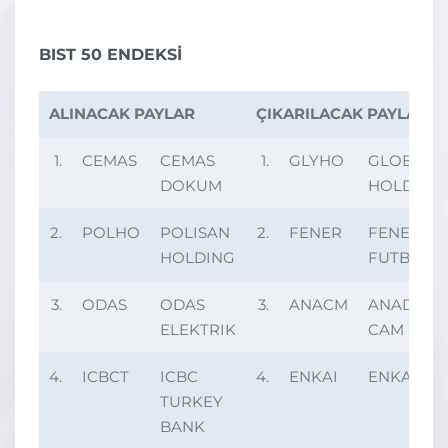
BIST 50 ENDEKSİ
ALINACAK PAYLAR
ÇIKARILACAK PAYLAR
1.
CEMAS
CEMAS
1.
GLYHO
GLOBAL Y
DOKUM
HOLDING
2.
POLHO
POLISAN
2.
FENER
FENERBA
HOLDING
FUTBOL
3.
ODAS
ODAS
3.
ANACM
ANADOLU
ELEKTRIK
CAM
4.
ICBCT
ICBC
4.
ENKAI
ENKA INS
TURKEY
BANK