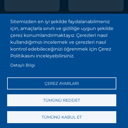
Sitemizden en iyi şekilde faydalanabilmeniz
için, amaçlarla sınırlı ve gizliliğe uygun şekilde
Borsa İstanbul A.Ş. © 2013-2025
çerez konumlandırmaktayız. Çerezleri nasıl
Tüm Hakları Saklıdır.
kullandığımızı incelemek ve çerezleri nasıl
Telif Hakkı ve Çekince İhbarı Bildirimi
kontrol edebileceğinizi öğrenmek için Çerez
Politikasını inceleyebilirsiniz.
Site Haritası
Detaylı Bilgi
Kişisel Verilerin Korunması (KVKK)
Sıkça Sorulan Sorular
ÇEREZ AYARLARI
İletişim
Bilgi Toplumu Hizmetleri
TÜMÜNÜ REDDET
TÜMÜNÜ KABUL ET