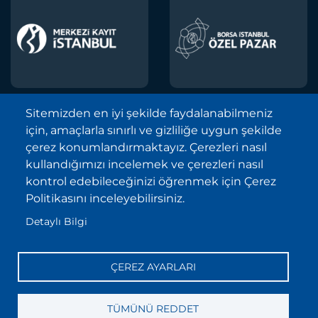
Sitemizden en iyi şekilde faydalanabilmeniz
için, amaçlarla sınırlı ve gizliliğe uygun şekilde
Borsa İstanbul A.Ş. © 2013-2025
çerez konumlandırmaktayız. Çerezleri nasıl
Tüm Hakları Saklıdır.
kullandığımızı incelemek ve çerezleri nasıl
Telif Hakkı ve Çekince İhbarı Bildirimi
kontrol edebileceğinizi öğrenmek için Çerez
Politikasını inceleyebilirsiniz.
Site Haritası
Detaylı Bilgi
Kişisel Verilerin Korunması (KVKK)
Sıkça Sorulan Sorular
ÇEREZ AYARLARI
İletişim
Bilgi Toplumu Hizmetleri
TÜMÜNÜ REDDET