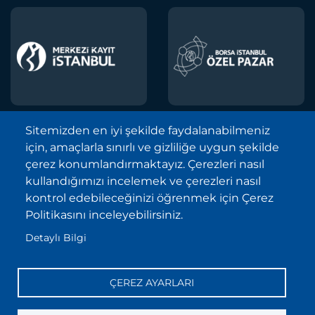
Sitemizden en iyi şekilde faydalanabilmeniz
için, amaçlarla sınırlı ve gizliliğe uygun şekilde
Borsa İstanbul A.Ş. © 2013-2025
çerez konumlandırmaktayız. Çerezleri nasıl
Tüm Hakları Saklıdır.
kullandığımızı incelemek ve çerezleri nasıl
Telif Hakkı ve Çekince İhbarı Bildirimi
kontrol edebileceğinizi öğrenmek için Çerez
Politikasını inceleyebilirsiniz.
Site Haritası
Detaylı Bilgi
Kişisel Verilerin Korunması (KVKK)
Sıkça Sorulan Sorular
ÇEREZ AYARLARI
İletişim