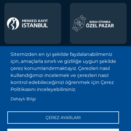
Sitemizden en iyi şekilde faydalanabilmeniz
için, amaçlarla sınırlı ve gizliliğe uygun şekilde
Borsa İstanbul A.Ş. © 2013-2025
çerez konumlandırmaktayız. Çerezleri nasıl
Tüm Hakları Saklıdır.
kullandığımızı incelemek ve çerezleri nasıl
Telif Hakkı ve Çekince İhbarı Bildirimi
kontrol edebileceğinizi öğrenmek için Çerez
Politikasını inceleyebilirsiniz.
Site Haritası
Detaylı Bilgi
Kişisel Verilerin Korunması (KVKK)
Sıkça Sorulan Sorular
ÇEREZ AYARLARI
İletişim