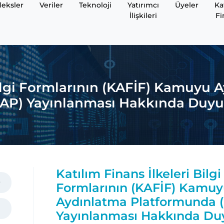
eksler
Veriler
Teknoloji
Yatırımcı
Üyeler
Ka
İlişkileri
Fi
 Bilgi Formlarının (KAFİF) Kamuyu
KAP) Yayınlanması Hakkında Duyu
Katılım Finans İlkeleri Bilgi
Formlarının (KAFİF) Kamu
Aydınlatma Platformunda 
Yayınlanması Hakkında Du