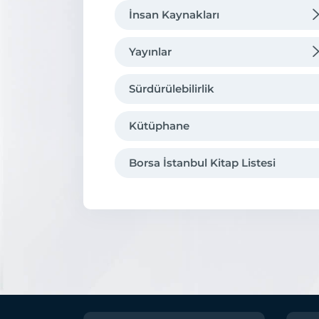
İnsan Kaynakları
Organizasyon
Borsa'da Kariyer
Yayınlar
Hukuki Çerçeve
Eğitim
Tarihsel Gelişmeler
Sürdürülebilirlik
Borsa İstanbul’da Eğitim
Uluslararası Üyelikler
Kütüphane
Kurumsal Kimlik
Borsa İstanbul Kitap Listesi
İştirakler