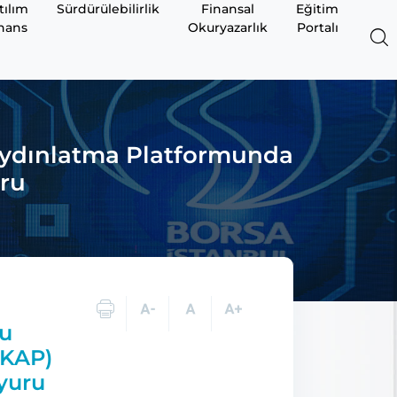
tılım
Sürdürülebilirlik
Finansal
Eğitim
nans
Okuryazarlık
Portalı
 Aydınlatma Platformunda
ru
yu
(KAP)
yuru