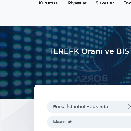
Kurumsal
Piyasalar
Şirketler
End
TLREFK Oranı ve BI
Borsa İstanbul Hakkında
Mevzuat
Mevzuat
Genel Müdürün Mesajı