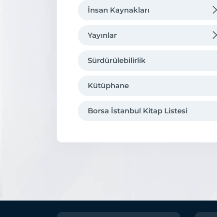
İnsan Kaynakları
Organizasyon
Borsa'da Kariyer
Yayınlar
Hukuki Çerçeve
Eğitim
Tarihsel Gelişmeler
Sürdürülebilirlik
Borsa İstanbul’da Eğitim
Uluslararası Üyelikler
Kütüphane
Kurumsal Kimlik
Borsa İstanbul Kitap Listesi
İştirakler