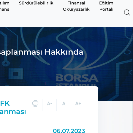
tılım
Sürdürülebilirlik
Finansal
Eğitim
nans
Okuryazarlık
Portalı
saplanması Hakkında
EFK
lanması
06.07.2023