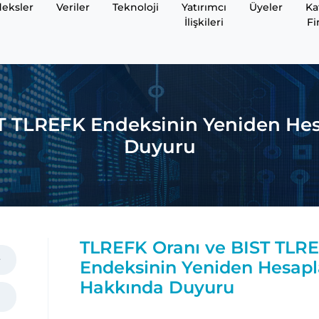
eksler
Veriler
Teknoloji
Yatırımcı
Üyeler
Ka
İlişkileri
Fi
ST TLREFK Endeksinin Yeniden He
Duyuru
TLREFK Oranı ve BIST TLR
Endeksinin Yeniden Hesap
Hakkında Duyuru