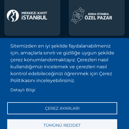
Sitemizden en iyi şekilde faydalanabilmeniz
için, amaçlarla sınırlı ve gizliliğe uygun şekilde
Borsa İstanbul A.Ş. © 2013-2025
çerez konumlandırmaktayız. Çerezleri nasıl
Tüm Hakları Saklıdır.
kullandığımızı incelemek ve çerezleri nasıl
Telif Hakkı ve Çekince İhbarı Bildirimi
kontrol edebileceğinizi öğrenmek için Çerez
Politikasını inceleyebilirsiniz.
Site Haritası
Detaylı Bilgi
Kişisel Verilerin Korunması (KVKK)
Sıkça Sorulan Sorular
ÇEREZ AYARLARI
İletişim
Bilgi Toplumu Hizmetleri
TÜMÜNÜ REDDET