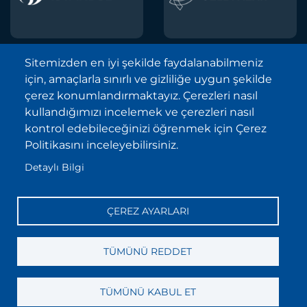
Sitemizden en iyi şekilde faydalanabilmeniz
için, amaçlarla sınırlı ve gizliliğe uygun şekilde
Borsa İstanbul A.Ş. © 2013-2025
çerez konumlandırmaktayız. Çerezleri nasıl
Tüm Hakları Saklıdır.
kullandığımızı incelemek ve çerezleri nasıl
Telif Hakkı ve Çekince İhbarı Bildirimi
kontrol edebileceğinizi öğrenmek için Çerez
Politikasını inceleyebilirsiniz.
Site Haritası
Detaylı Bilgi
Kişisel Verilerin Korunması (KVKK)
Sıkça Sorulan Sorular
ÇEREZ AYARLARI
İletişim
Bilgi Toplumu Hizmetleri
TÜMÜNÜ REDDET
TÜMÜNÜ KABUL ET