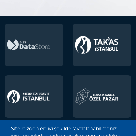
Sitemizden en iyi şekilde faydalanabilmeniz
için, amaçlarla sınırlı ve gizliliğe uygun şekilde