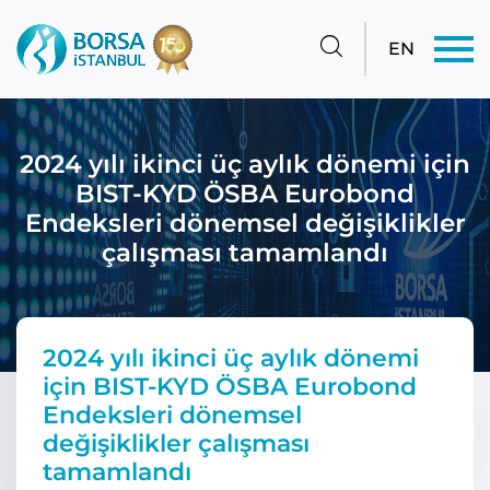
EN
2024 yılı ikinci üç aylık dönemi için
BIST-KYD ÖSBA Eurobond
Endeksleri dönemsel değişiklikler
çalışması tamamlandı
2024 yılı ikinci üç aylık dönemi
için BIST-KYD ÖSBA Eurobond
Endeksleri dönemsel
değişiklikler çalışması
tamamlandı