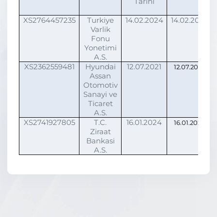
Tarihi
XS2764457235
Turkiye
14.02.2024
14.02.2029
Varlik
Fonu
Yonetimi
A.S.
XS2362559481
Hyundai
12.07.2021
12.07.2026
Assan
Otomotiv
Sanayi ve
Ticaret
A.S.
XS2741927805
T.C.
16.01.2024
16.01.2029
Ziraat
Bankasi
A.S.