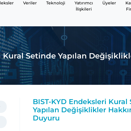
eksler
Veriler
Teknoloji
Yatırımcı
Üyeler
Ka
İlişkileri
Fi
 Kural Setinde Yapılan Değişikli
BIST-KYD Endeksleri Kural 
Yapılan Değişiklikler Hakk
Duyuru