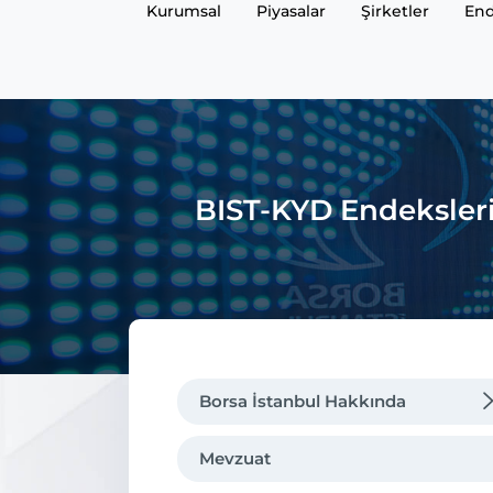
Kurumsal
Piyasalar
Şirketler
End
BIST-KYD Endeksleri
Borsa İstanbul Hakkında
Mevzuat
Mevzuat
Genel Müdürün Mesajı