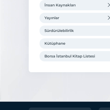
İnsan Kaynakları
Organizasyon
Borsa'da Kariyer
Yayınlar
Hukuki Çerçeve
Eğitim
Tarihsel Gelişmeler
Sürdürülebilirlik
Borsa İstanbul’da Eğitim
Uluslararası Üyelikler
Kütüphane
Kurumsal Kimlik
Borsa İstanbul Kitap Listesi
İştirakler