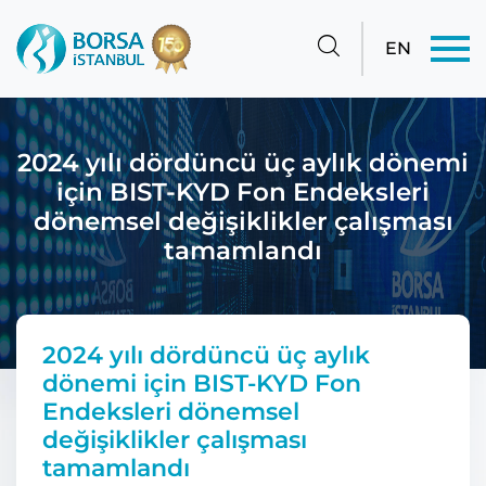
EN
2024 yılı dördüncü üç aylık dönemi
için BIST-KYD Fon Endeksleri
dönemsel değişiklikler çalışması
tamamlandı
2024 yılı dördüncü üç aylık
dönemi için BIST-KYD Fon
Endeksleri dönemsel
değişiklikler çalışması
tamamlandı