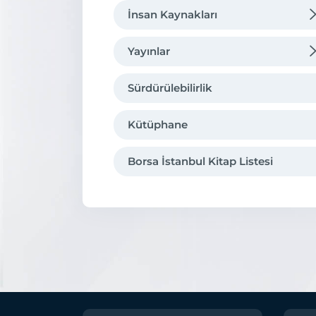
İnsan Kaynakları
Organizasyon
Borsa'da Kariyer
Yayınlar
Hukuki Çerçeve
Eğitim
Tarihsel Gelişmeler
Sürdürülebilirlik
Borsa İstanbul’da Eğitim
Uluslararası Üyelikler
Kütüphane
Kurumsal Kimlik
Borsa İstanbul Kitap Listesi
İştirakler