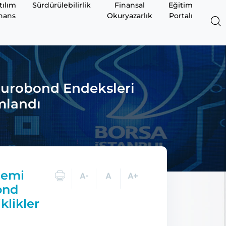
tılım
Sürdürülebilirlik
Finansal
Eğitim
nans
Okuryazarlık
Portalı
Eurobond Endeksleri
mlandı
nemi
ond
klikler