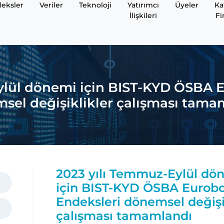
eksler
Veriler
Teknoloji
Yatırımcı
Üyeler
Ka
İlişkileri
Fi
ylül dönemi için BIST-KYD ÖSBA 
sel değişiklikler çalışması tama
2023 yılı Temmuz-Eylül dö
için BIST-KYD ÖSBA Eurob
Endeksleri dönemsel değişi
çalışması tamamlandı