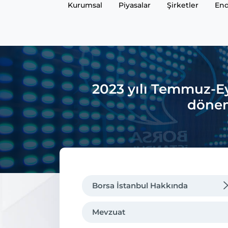
Kurumsal
Piyasalar
Şirketler
End
2023 yılı Temmuz-E
dönem
Borsa İstanbul Hakkında
Mevzuat
Mevzuat
Genel Müdürün Mesajı