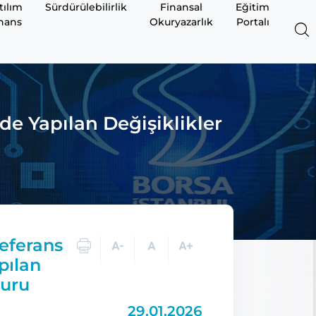
tılım
Sürdürülebilirlik
Finansal
Eğitim
nans
Okuryazarlık
Portalı
de Yapılan Değişiklikler
Referans
pılan
yuru
29.01.2026