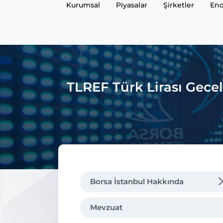
Kurumsal
Piyasalar
Şirketler
End
TLREF Türk Lirası Gecel
Borsa İstanbul Hakkında
Mevzuat
Mevzuat
Genel Müdürün Mesajı