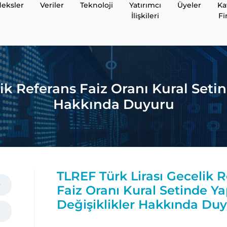
eksler
Veriler
Teknoloji
Yatırımcı
Üyeler
Ka
İlişkileri
Fi
ik Referans Faiz Oranı Kural Setin
Hakkında Duyuru
TLREF Türk Lirası Gecelik 
Faiz Oranı Kural Setinde Ya
Değişiklikler Hakkında Du