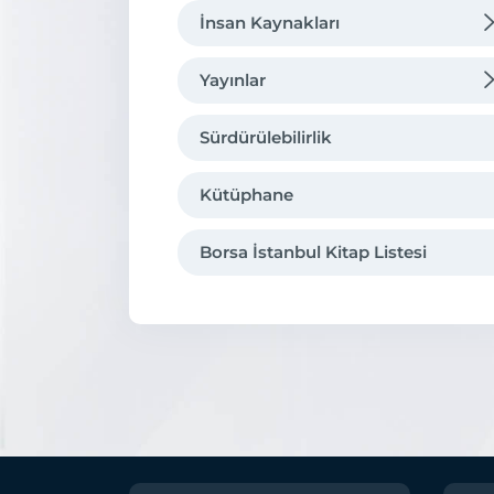
İnsan Kaynakları
Organizasyon
Borsa'da Kariyer
Yayınlar
Hukuki Çerçeve
Eğitim
Tarihsel Gelişmeler
Sürdürülebilirlik
Borsa İstanbul’da Eğitim
Uluslararası Üyelikler
Kütüphane
Kurumsal Kimlik
Borsa İstanbul Kitap Listesi
İştirakler