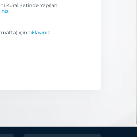
anı Kural Setinde Yapılan
ınız
.
ormatta) için
tıklayınız
.