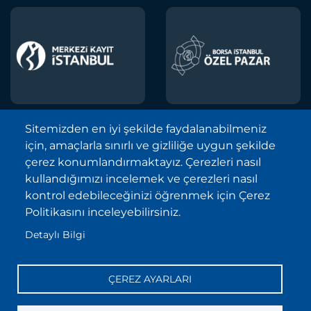
Sitemizden en iyi şekilde faydalanabilmeniz
için, amaçlarla sınırlı ve gizliliğe uygun şekilde
Borsa İstanbul A.Ş. © 2013-2025
çerez konumlandırmaktayız. Çerezleri nasıl
Tüm Hakları Saklıdır.
kullandığımızı incelemek ve çerezleri nasıl
Telif Hakkı ve Çekince İhbarı Bildirimi
kontrol edebileceğinizi öğrenmek için Çerez
Politikasını inceleyebilirsiniz.
Site Haritası
Detaylı Bilgi
Kişisel Verilerin Korunması (KVKK)
Sıkça Sorulan Sorular
ÇEREZ AYARLARI
İletişim