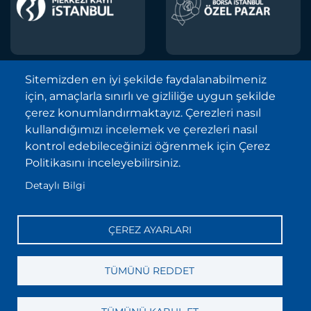
Sitemizden en iyi şekilde faydalanabilmeniz
için, amaçlarla sınırlı ve gizliliğe uygun şekilde
Borsa İstanbul A.Ş. © 2013-2025
çerez konumlandırmaktayız. Çerezleri nasıl
Tüm Hakları Saklıdır.
kullandığımızı incelemek ve çerezleri nasıl
Telif Hakkı ve Çekince İhbarı Bildirimi
kontrol edebileceğinizi öğrenmek için Çerez
Politikasını inceleyebilirsiniz.
Site Haritası
Detaylı Bilgi
Kişisel Verilerin Korunması (KVKK)
Sıkça Sorulan Sorular
ÇEREZ AYARLARI
İletişim
Bilgi Toplumu Hizmetleri
TÜMÜNÜ REDDET