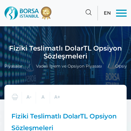
EN
Fiziki Teslimatlı DolarTL Opsiyon
Sözleşmeleri
Piyasalar
Vadeli İşlem ve Opsiyon Piyasası
Opsiyon
Fiziki Teslimatlı DolarTL Opsiyon
Sözleşmeleri