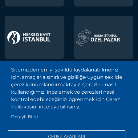
Sitemizden en iyi şekilde faydalanabilmeniz
için, amaçlarla sınırlı ve gizliliğe uygun şekilde
Borsa İstanbul A.Ş. © 2013-2025
çerez konumlandırmaktayız. Çerezleri nasıl
Tüm Hakları Saklıdır.
kullandığımızı incelemek ve çerezleri nasıl
Telif Hakkı ve Çekince İhbarı Bildirimi
kontrol edebileceğinizi öğrenmek için Çerez
Politikasını inceleyebilirsiniz.
Site Haritası
Detaylı Bilgi
Kişisel Verilerin Korunması (KVKK)
Sıkça Sorulan Sorular
ÇEREZ AYARLARI