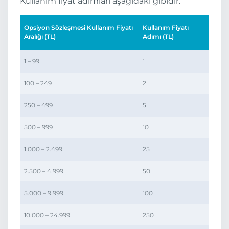
Kullanım fiyat adımları aşağıdaki gibidir.
Opsiyon Sözleşmesi Kullanım Fiyatı
Kullanım Fiyatı
Aralığı (TL)
Adımı (TL)
1 – 99
1
100 – 249
2
250 – 499
5
500 – 999
10
1.000 – 2.499
25
2.500 – 4.999
50
5.000 – 9.999
100
10.000 – 24.999
250