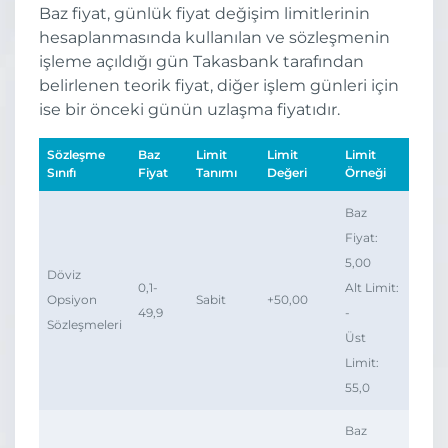
Baz fiyat, günlük fiyat değişim limitlerinin
hesaplanmasında kullanılan ve sözleşmenin
işleme açıldığı gün Takasbank tarafından
belirlenen teorik fiyat, diğer işlem günleri için
ise bir önceki günün uzlaşma fiyatıdır.
Sözleşme
Baz
Limit
Limit
Limit
Sınıfı
Fiyat
Tanımı
Değeri
Örneği
Baz
Fiyat:
5,00
Döviz
0,1-
Alt Limit:
Opsiyon
Sabit
+50,00
49,9
-
Sözleşmeleri
Üst
Limit:
55,0
Baz