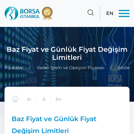
EN
Baz Fiyat ve Günlük Fiyat Değişim
Limitleri
Piyasalar
Vadeli İşlem ve Opsiyon Piyasası
Sözleşm
Baz Fiyat ve Günlük Fiyat
Değişim Limitleri